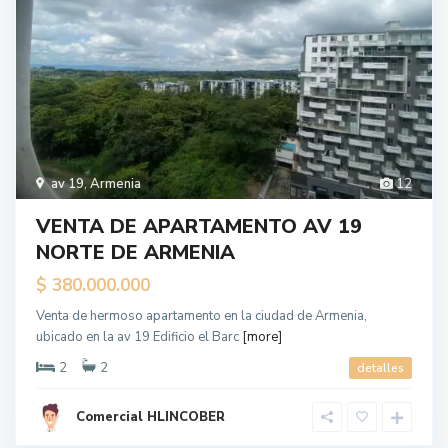
av 19
,
Armenia
12
VENTA DE APARTAMENTO AV 19
NORTE DE ARMENIA
$ 380.000.000
Venta de hermoso apartamento en la ciudad de Armenia,
ubicado en la av 19 Edificio el Barc
[more]
2
2
detalles
Comercial HLINCOBER