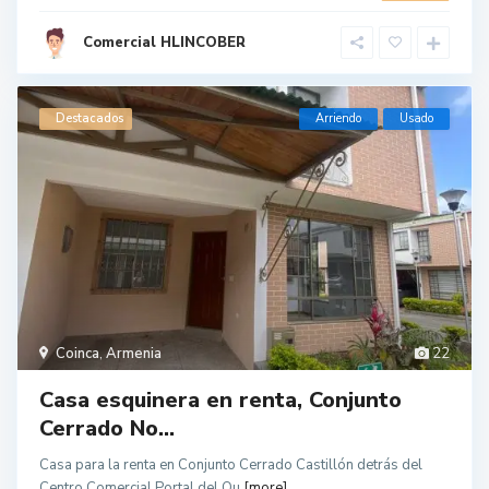
Comercial HLINCOBER
Destacados
Arriendo
Usado
Coinca
,
Armenia
22
Casa esquinera en renta, Conjunto
Cerrado No...
Casa para la renta en Conjunto Cerrado Castillón detrás del
Centro Comercial Portal del Qu
[more]