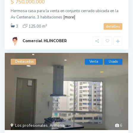
$ 750.000.000
Hermosa casa para la venta en conjunto cerrado ubicada en la
Av Centenario, 3 habitaciones
[more]
2
3
125.00 m
detalles
Comercial HLINCOBER
Destacados
Venta
Usado
Los profesionales
,
Armenia
6