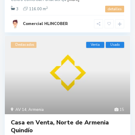
2
3
116.00 m
detalles
Comercial HLINCOBER
Destacados
Venta
Usado
AV 14
,
Armenia
15
Casa en Venta, Norte de Armenia
Quindío