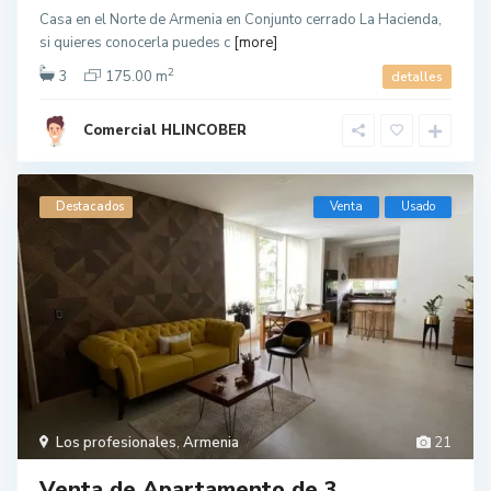
Casa en el Norte de Armenia en Conjunto cerrado La Hacienda,
si quieres conocerla puedes c
[more]
2
3
175.00 m
detalles
Comercial HLINCOBER
Destacados
Venta
Usado
Los profesionales
,
Armenia
21
Venta de Apartamento de 3