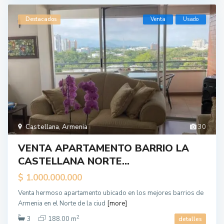
Destacados
Venta
Usado
Castellana
,
Armenia
30
VENTA APARTAMENTO BARRIO LA
CASTELLANA NORTE...
$ 1.000.000.000
Venta hermoso apartamento ubicado en los mejores barrios de
Armenia en el Norte de la ciud
[more]
2
3
188.00 m
detalles