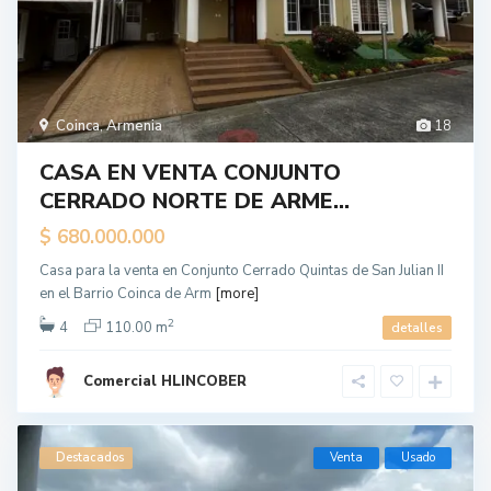
Coinca
,
Armenia
18
CASA EN VENTA CONJUNTO
CERRADO NORTE DE ARME...
$ 680.000.000
Casa para la venta en Conjunto Cerrado Quintas de San Julian II
en el Barrio Coinca de Arm
[more]
2
4
110.00 m
detalles
Comercial HLINCOBER
Destacados
Venta
Usado