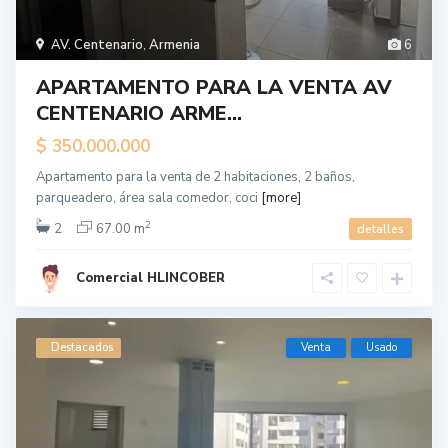
AV. Centenario
,
Armenia
6
APARTAMENTO PARA LA VENTA AV
CENTENARIO ARME...
$ 350.000.000
Apartamento para la venta de 2 habitaciones, 2 baños,
parqueadero, área sala comedor, coci
[more]
2
2
67.00 m
detalles
Comercial HLINCOBER
Destacados
Venta
Usado