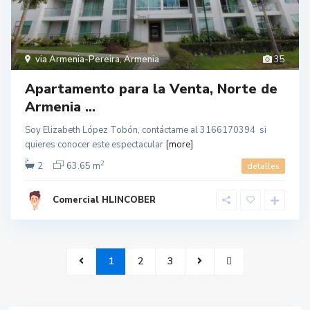
via Armenia-Pereira
,
Armenia
35
Apartamento para la Venta, Norte de
Armenia ...
Soy Elizabeth López Tobón, contáctame al 3166170394 si
quieres conocer este espectacular
[more]
2
2
63.65 m
detalles
Comercial HLINCOBER
1
2
3