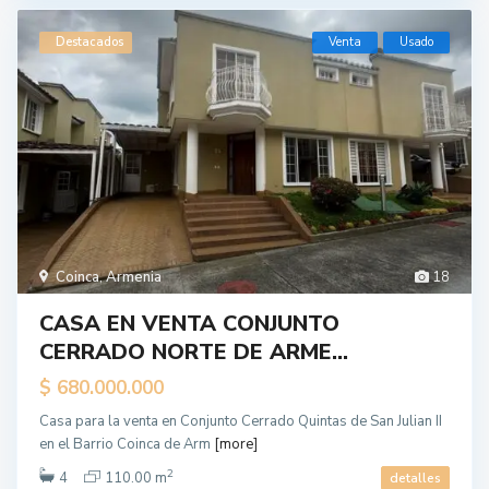
Destacados
Venta
Usado
Coinca
,
Armenia
18
CASA EN VENTA CONJUNTO
CERRADO NORTE DE ARME...
$ 680.000.000
Casa para la venta en Conjunto Cerrado Quintas de San Julian II
en el Barrio Coinca de Arm
[more]
2
4
110.00 m
detalles