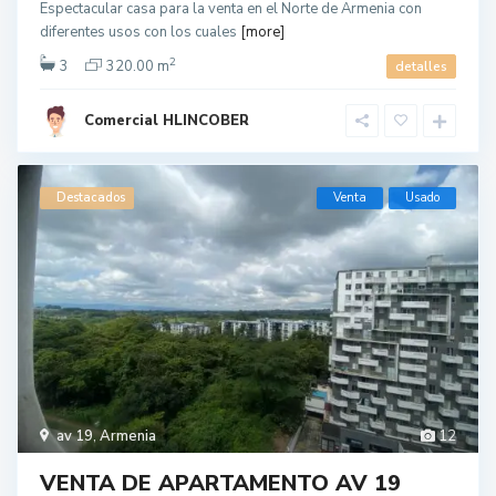
Espectacular casa para la venta en el Norte de Armenia con
diferentes usos con los cuales
[more]
2
3
320.00 m
detalles
Comercial HLINCOBER
Destacados
Venta
Usado
av 19
,
Armenia
12
VENTA DE APARTAMENTO AV 19