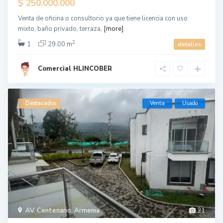
$ 250.000.000
Venta de oficina o consultorio ya que tiene licencia con uso
mixto, baño privado, terraza,
[more]
2
1
29.00 m
detalles
Comercial HLINCOBER
Destacados
Venta
Usado
AV. Centenario
,
Armenia
21