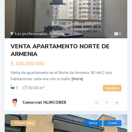
Los profesionales
,
Armenia
6
VENTA APARTAMENTO NORTE DE
ARMENIA
$ 430.000.000
Venta de apartamento en el Norte de Armenia, 80 mtr2 dos
habitaciones cada una con su baño
[more]
2
3
80.00 m
detalles
Comercial HLINCOBER
Destacados
Venta
Usado