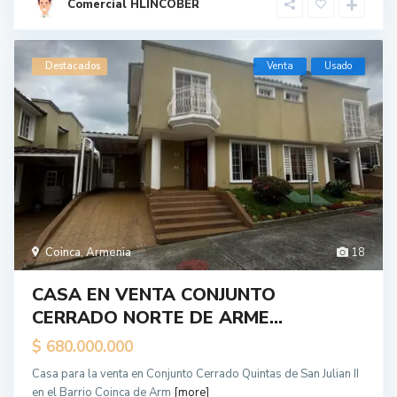
Comercial HLINCOBER
Destacados
Venta
Usado
Coinca
,
Armenia
18
CASA EN VENTA CONJUNTO
CERRADO NORTE DE ARME...
$ 680.000.000
Casa para la venta en Conjunto Cerrado Quintas de San Julian II
en el Barrio Coinca de Arm
[more]