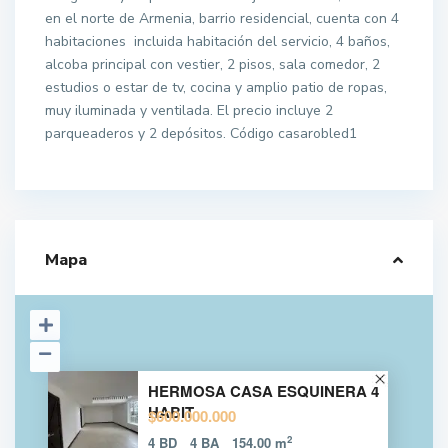
en el norte de Armenia, barrio residencial, cuenta con 4
habitaciones incluida habitación del servicio, 4 baños,
alcoba principal con vestier, 2 pisos, sala comedor, 2
estudios o estar de tv, cocina y amplio patio de ropas,
muy iluminada y ventilada. El precio incluye 2
parqueaderos y 2 depósitos. Código casarobled1
Mapa
HERMOSA CASA ESQUINERA 4
HABIT
$600.000.000
2
4 BD
4 BA
154.00 m