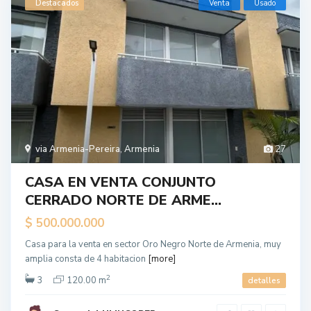
Destacados
Venta
Usado
via Armenia-Pereira
,
Armenia
27
CASA EN VENTA CONJUNTO
CERRADO NORTE DE ARME...
$ 500.000.000
Casa para la venta en sector Oro Negro Norte de Armenia, muy
amplia consta de 4 habitacion
[more]
2
3
120.00 m
detalles