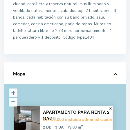
ciudad, cordillera y reserva natural, muy iluminado y
ventilado naturalmente, acabados top, 2 habitaciones 3
baños, cada habitación con su baño privado, sala,
comedor, cocina americana, patio de ropas. Muros en
ladrillo, altura libre de 2,73 mtrs aproximadamente. 1
parqueadero y 1 depósito. Código tvpa1404
Mapa
APARTAMENTO PARA RENTA 2
HABIT
$2.100.000 incluida administración
2
2 BD
3 BA
79.00 m