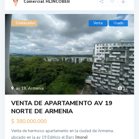
Comercial HLINCOBER
Destacados
Venta
Usado
av 19
,
Armenia
12
VENTA DE APARTAMENTO AV 19
NORTE DE ARMENIA
$ 380.000.000
Venta de hermoso apartamento en la ciudad de Armenia,
ubicado en la av 19 Edificio el Barc
[more]