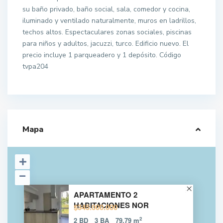
su baño privado, baño social, sala, comedor y cocina,
iluminado y ventilado naturalmente, muros en ladrillos,
techos altos. Espectaculares zonas sociales, piscinas
para niños y adultos, jacuzzi, turco. Edificio nuevo. El
precio incluye 1 parqueadero y 1 depósito. Código
tvpa204
Mapa
APARTAMENTO 2
HABITACIONES NOR
$345.000.000
2
2 BD
3 BA
79.79 m