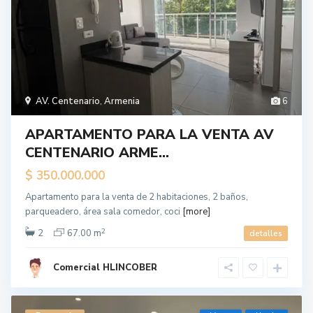
AV. Centenario
,
Armenia
6
APARTAMENTO PARA LA VENTA AV
CENTENARIO ARME...
$ 350.000.000
Apartamento para la venta de 2 habitaciones, 2 baños,
parqueadero, área sala comedor, coci
[more]
2
2
67.00 m
detalles
Comercial HLINCOBER