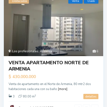
Destacados
Venta
Usado
Los profesionales
,
Armenia
6
VENTA APARTAMENTO NORTE DE
ARMENIA
$ 430.000.000
Venta de apartamento en el Norte de Armenia, 80 mtr2 dos
habitaciones cada una con su baño
[more]
2
3
80.00 m
detalles