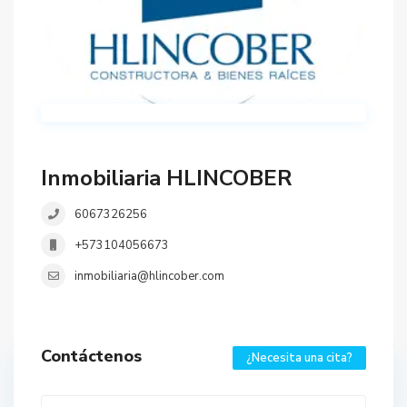
Inmobiliaria HLINCOBER
6067326256
+573104056673
inmobiliaria@hlincober.com
Contáctenos
¿Necesita una cita?