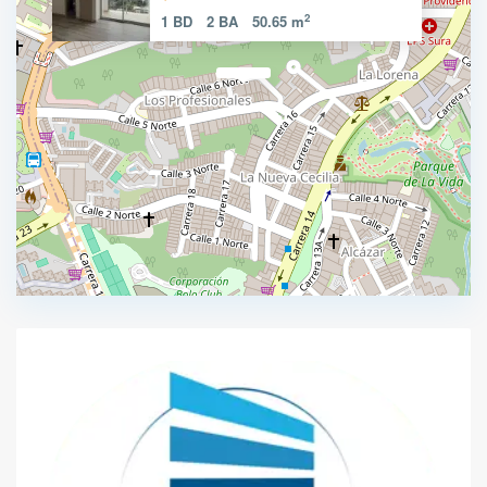
2
1 BD
2 BA
50.65 m