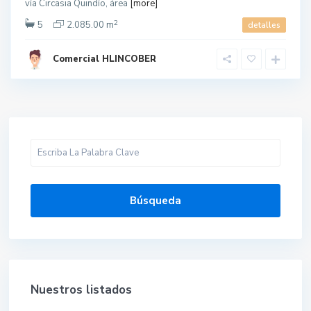
vía Circasia Quindío, área
[more]
2
5
2.085.00 m
detalles
Comercial HLINCOBER
Búsqueda
Nuestros listados