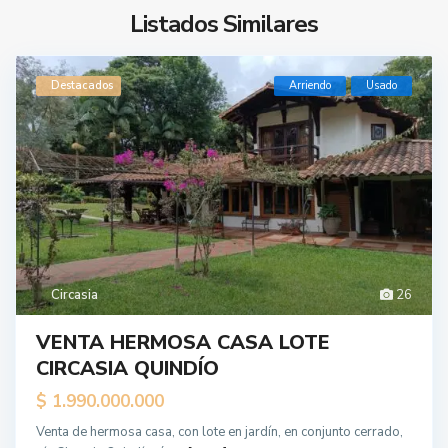
Listados Similares
Destacados
Arriendo
Usado
Circasia
26
VENTA HERMOSA CASA LOTE
CIRCASIA QUINDÍO
$ 1.990.000.000
Venta de hermosa casa, con lote en jardín, en conjunto cerrado,